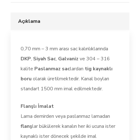
Açıklama
0,70 mm – 3 mm arası sac kalınlıklarında
DKP
,
Siyah Sac
,
Galvaniz
ve 304 – 316
kalite
Paslanmaz sac
lardan
tig kaynaklı
boru
olarak üretilmektedir. Kanal boyları
standart 1500 mm imal edilmektedir.
Flanşlı İmalat
Lama demirden veya paslanmaz lamadan
flanş
lar bükülerek kanalın her iki ucuna ister
kaynaklı ister dönecek şekilde imal