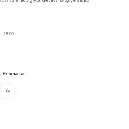
formu aracılığıyla detaylı bilgiye sahip
 – 18:00
 Ekipmanları