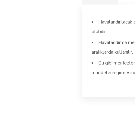
Havalandırılacak 
olabilir.
Havalandırma menf
aralıklarda kullanılır.
Bu gibi menfezler
maddelerin girmesine 